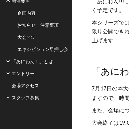
開催要項
「あにわん!!
く予定です。
企画内容
本シリーズで
お知らせ・注意事項
限り公開でき
大会MC
上げます。
エキシビション早押し会
「あにわん！」とは
「あにわ
エントリー
会場アクセス
7月17日の本
スタッフ募集
ますので、時
また、会場に
大会終了は19