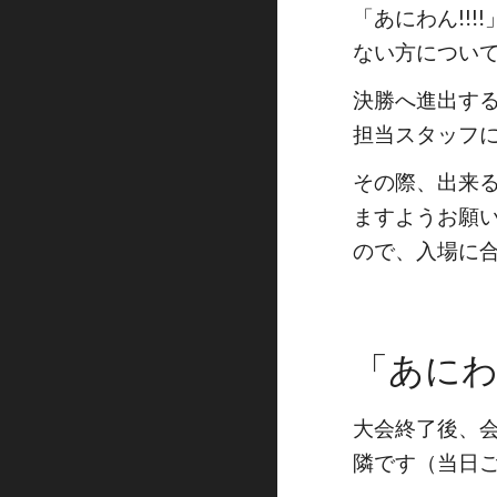
「あにわん!!
ない方につい
決勝へ進出す
担当スタッフ
その際、出来
ますようお願
ので、入場に
「あにわ
大会終了後、
隣です（当日