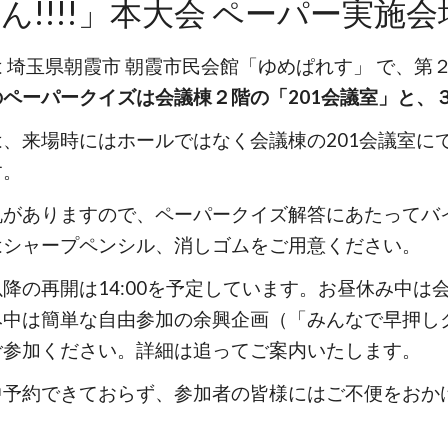
ん!!!!」本大会 ペーパー実施
 埼玉県朝霞市 朝霞市民会館「ゆめぱれす」 で、
ペーパークイズは会議棟２階の「201会議室」と、
は、来場時にはホールではなく会議棟の201会議室に
す。
机がありますので、ペーパークイズ解答にあたってバ
はシャープペンシル、消しゴムをご用意ください。
降の再開は14:00を予定しています。お昼休み中
み中は簡単な自由参加の余興企画（「みんなで早押し
ご参加ください。詳細は追ってご案内いたします。
中予約できておらず、参加者の皆様にはご不便をおか