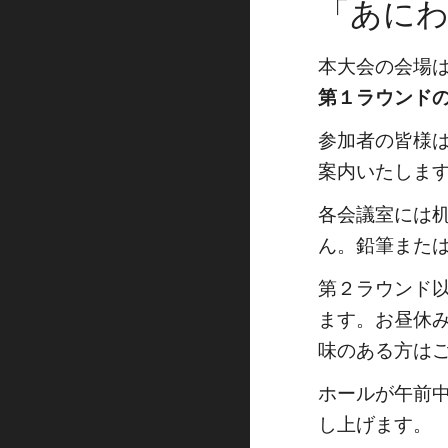
「あにわ
本大会の会場は
第１ラウンドの
参加者の皆様
案内いたしま
各会議室には
ん。鉛筆また
第２ラウンド以
ます。お昼休
味のある方は
ホールが午前
し上げます。