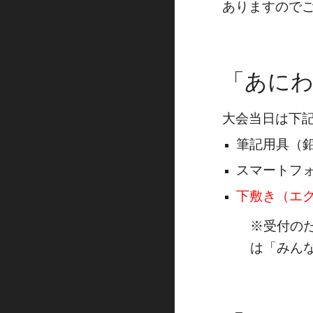
ありますので
「あにわ
大会当日は下
筆記用具
（
スマートフ
下敷き（エ
※受付のた
は「みん