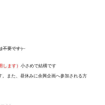
は不要です）
用します）
小さめで結構です
ます。また、昼休みに余興企画へ
参加
される
方