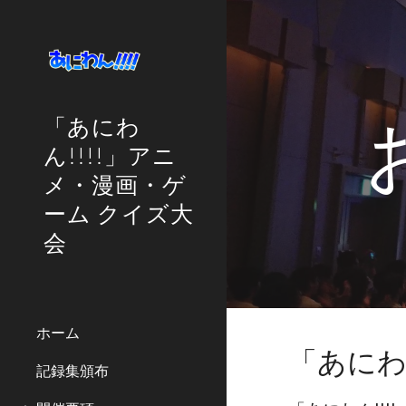
Sk
「あにわ
ん!!!!」アニ
メ・漫画・ゲ
ーム クイズ大
会
ホーム
「あにわん
記録集頒布