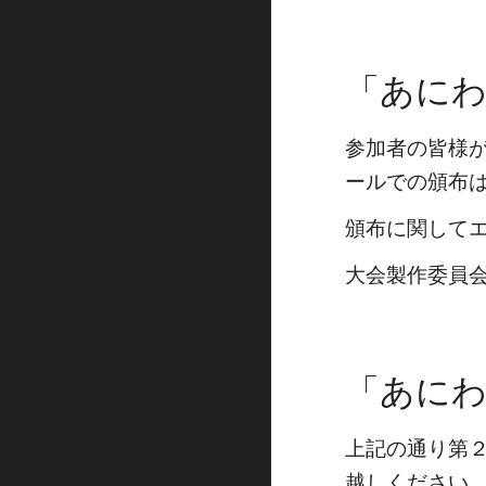
「あにわん
参加者の皆様
ールでの頒布
頒布に関して
大会製作委員
「あにわん
上記の通り第２
越しください